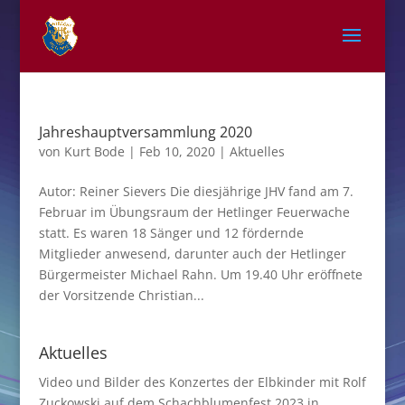
Jahreshauptversammlung 2020
von
Kurt Bode
|
Feb 10, 2020
|
Aktuelles
Autor: Reiner Sievers Die diesjährige JHV fand am 7.
Februar im Übungsraum der Hetlinger Feuerwache
statt. Es waren 18 Sänger und 12 fördernde
Mitglieder anwesend, darunter auch der Hetlinger
Bürgermeister Michael Rahn. Um 19.40 Uhr eröffnete
der Vorsitzende Christian...
Aktuelles
Video und Bilder des Konzertes der Elbkinder mit Rolf
Zuckowski auf dem Schachblumenfest 2023 in